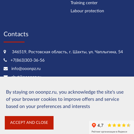
Training center
Labour protection
Contacts
346519, Ростовская область, г. Шахты, ул. Чаплыгина, 54
+7(863)303-36-56
info@ooonpz.ru
sbyt@ooonpz.ru
By staying on ooonpz.ru, you acknowledge the site's use
of your browser cookies to improve offers and service
LLC Novorossiysk Rolling Plant
based on your preferences and interests
2026 year
Personal data processing policy